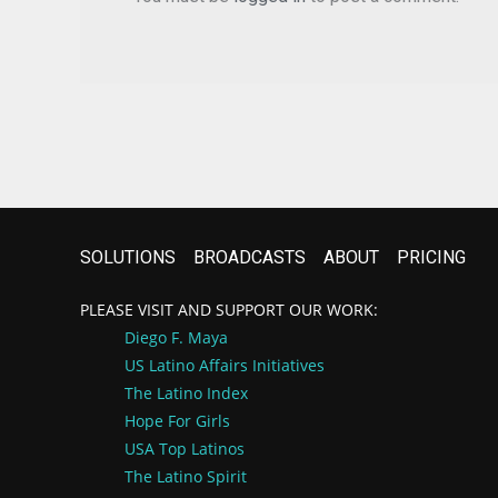
SOLUTIONS
BROADCASTS
ABOUT
PRICING
PLEASE VISIT AND SUPPORT OUR WORK:
Diego F. Maya
US Latino Affairs
Initiatives
The Latino Index
Hope For Girls
USA Top Latinos
The Latino Spirit