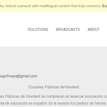
ka: Unlock outreach with multilingual content that truly connects.
Ex
SOLUTIONS
BROADCASTS
ABOUT
iegofmaya@gmail.com
Escuelas Públicas deVineland
 Públicas de Vineland se complacen en anunciar asociación con 
nta de educación en español. En la reunión los padres de familia