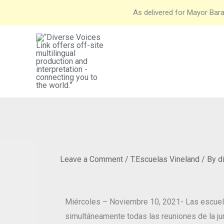
Skip
As delivered for Mayor Bara
to
content
Leave a Comment
/
T.Escuelas Vineland
/ By
d
Miércoles – Noviembre 10, 2021- Las escuelas
simultáneamente todas las reuniones de la ju