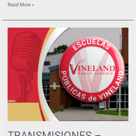
Read More »
TRANSMISIONES
–
Escuelas
Publicas
de
Vineland-
Abril
6
TRANSMISIONES –