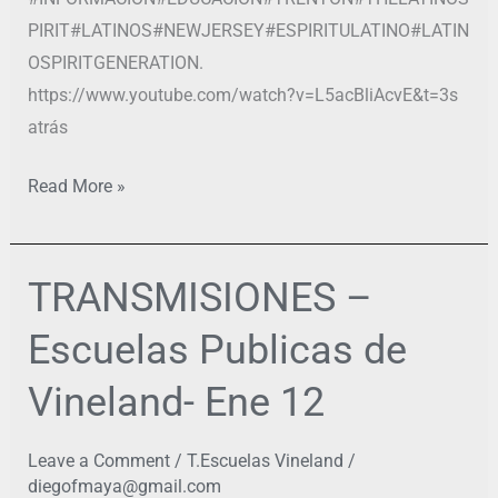
PIRIT#LATINOS#NEWJERSEY#ESPIRITULATINO#LATIN
OSPIRITGENERATION.
https://www.youtube.com/watch?v=L5acBliAcvE&t=3s
atrás
Read More »
TRANSMISIONES –
TRANSMISIONES
–
Escuelas Publicas de
Escuelas
Publicas
Vineland- Ene 12
de
Vineland-
Leave a Comment
/
T.Escuelas Vineland
/
Ene
diegofmaya@gmail.com