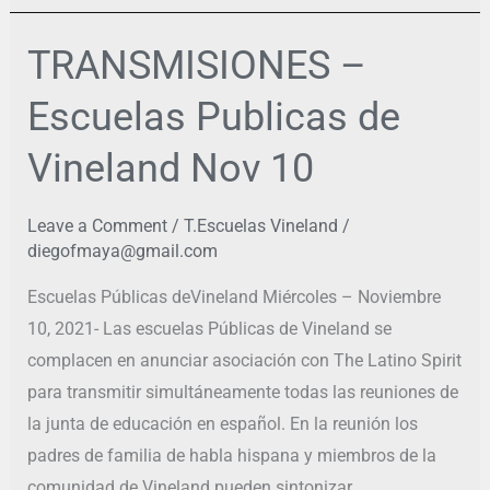
TRANSMISIONES –
TRANSMISIONES
–
Escuelas Publicas de
Escuelas
Publicas
Vineland Nov 10
de
Vineland
Leave a Comment
/
T.Escuelas Vineland
/
Nov
diegofmaya@gmail.com
10
Escuelas Públicas deVineland Miércoles – Noviembre
10, 2021- Las escuelas Públicas de Vineland se
complacen en anunciar asociación con The Latino Spirit
para transmitir simultáneamente todas las reuniones de
la junta de educación en español. En la reunión los
padres de familia de habla hispana y miembros de la
comunidad de Vineland pueden sintonizar