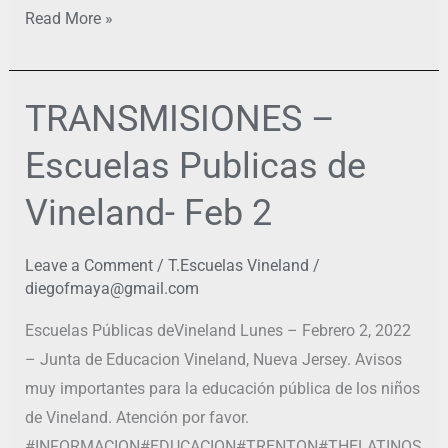
Read More »
TRANSMISIONES –
TRANSMISIONES
–
Escuelas Publicas de
Escuelas
Publicas
Vineland- Feb 2
de
Vineland-
Leave a Comment
/
T.Escuelas Vineland
/
Feb
diegofmaya@gmail.com
2
Escuelas Públicas deVineland Lunes – Febrero 2, 2022
– Junta de Educacion Vineland, Nueva Jersey. Avisos
muy importantes para la educación pública de los niños
de Vineland. Atención por favor.
#INFORMACION#EDUCACION#TRENTON#THELATINOS