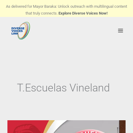
Skip
As delivered for Mayor Baraka: Unlock outreach with multilingual content
to
that truly connects.
Explore Diverse Voices Now!
content
T.Escuelas Vineland
TRANSMISIONES
–