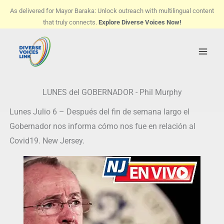
Skip
As delivered for Mayor Baraka: Unlock outreach with multilingual content
to
that truly connects.
Explore Diverse Voices Now!
content
LUNES del GOBERNADOR - Phil Murphy
Lunes Julio 6 – Después del fin de semana largo el
Gobernador nos informa cómo nos fue en relación al
Covid19. New Jersey.